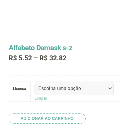
Alfabeto Damask s-z
Faixa
R$
5.52
–
R$
32.82
de
preço:
R$ 5.52
Alfabeto
através
Damask
R$ 32.82
Licença
s-
z
Limpar
quantidade
ADICIONAR AO CARRINHO