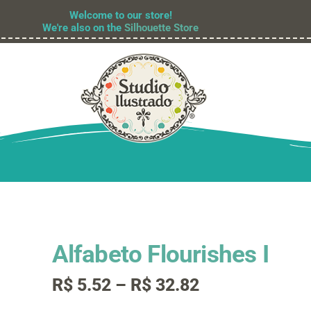
Welcome to our store!
We're also on the
Silhouette Store
Alfabeto Flourishes I
Faixa
R$
5.52
–
R$
32.82
de