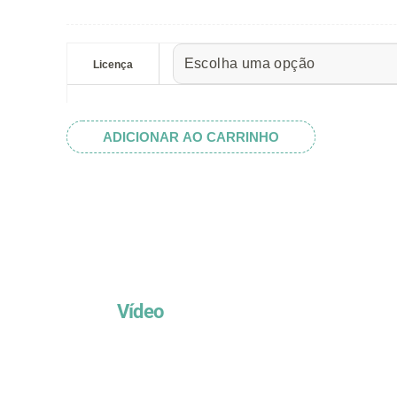
preço:
R$ 5.52
Alfabeto
através
Flourishes
Licença
R$ 32.82
I
quantidade
ADICIONAR AO CARRINHO
Vídeo