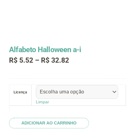
Alfabeto Halloween a-i
Faixa
R$
5.52
–
R$
32.82
de
preço:
R$ 5.52
Alfabeto
através
Halloween
R$ 32.82
Licença
a-
i
Limpar
quantidade
ADICIONAR AO CARRINHO