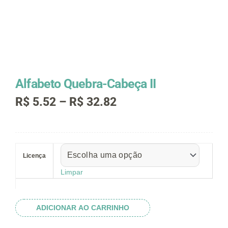
Alfabeto Quebra-Cabeça II
Faixa
R$
5.52
–
R$
32.82
de
preço:
R$ 5.52
Alfabeto
através
Quebra-
R$ 32.82
Licença
Cabeça
II
Limpar
quantidade
ADICIONAR AO CARRINHO