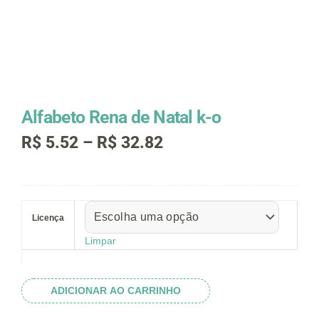
Alfabeto Rena de Natal k-o
Faixa
R$
5.52
–
R$
32.82
de
preço:
R$ 5.52
Alfabeto
através
Rena
R$ 32.82
Licença
de
Natal
Limpar
k-
o
quantidade
ADICIONAR AO CARRINHO