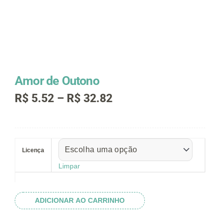
Amor de Outono
Faixa
R$
5.52
–
R$
32.82
de
preço:
R$ 5.52
Amor
através
de
R$ 32.82
Licença
Outono
quantidade
Limpar
ADICIONAR AO CARRINHO