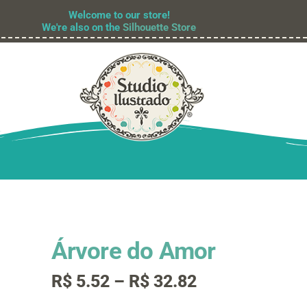
Welcome to our store!
We're also on the
Silhouette Store
Árvore do Amor
Faixa
R$
5.52
–
R$
32.82
de