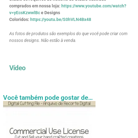
comprados em nossa loja:
https://www.youtube.com/watch?
v=yEcsKzwwlBc
e Designs
Coloridos:
https://youtu.be/S0hVLN4Bx48
As fotos de produtos são exemplos do que você pode criar com
nossos designs. Não estão à venda.
Vídeo
Você também pode gostar de…
Faixa
Este
de
produto
preço:
tem
R$ 27.31
através
várias
R$ 54.89
variantes.
As