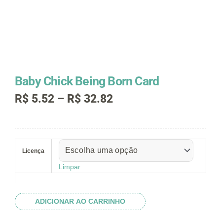
Baby Chick Being Born Card
Faixa
R$
5.52
–
R$
32.82
de
preço:
R$ 5.52
Baby
através
Chick
R$ 32.82
Licença
Being
Born
Limpar
Card
quantidade
ADICIONAR AO CARRINHO