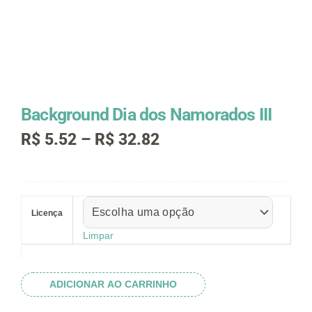
Background Dia dos Namorados III
Faixa
R$
5.52
–
R$
32.82
de
preço:
R$ 5.52
Background
através
Dia
R$ 32.82
Licença
dos
Namorados
Limpar
III
quantidade
ADICIONAR AO CARRINHO