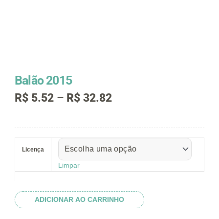
Balão 2015
Faixa
R$
5.52
–
R$
32.82
de
preço:
R$ 5.52
Balão
através
2015
R$ 32.82
Licença
quantidade
Limpar
ADICIONAR AO CARRINHO