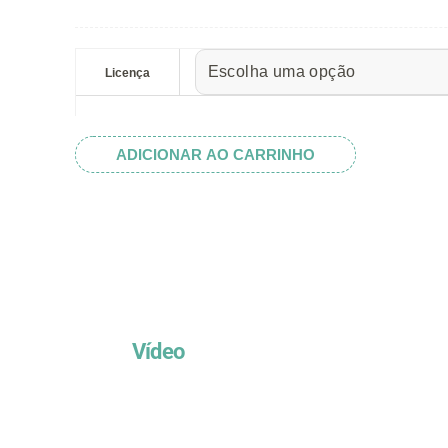
preço:
R$ 5.52
Blue
através
and
Licença
R$ 32.82
Gold
Macaw
Face
ADICIONAR AO CARRINHO
quantidade
Vídeo