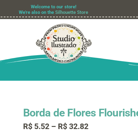
Welcome to our store!
We're also on the
Silhouette Store
Borda de Flores Flourish
Faixa
R$
5.52
–
R$
32.82
de