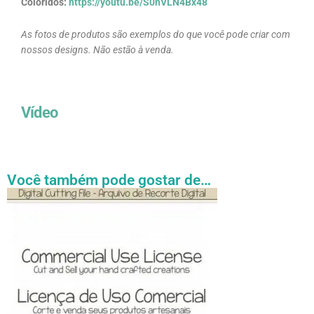
Coloridos:
https://youtu.be/S0hVLN4Bx48
As fotos de produtos são exemplos do que você pode criar com
nossos designs. Não estão à venda.
Vídeo
Você também pode gostar de…
Faixa
Este
de
produto
preço:
tem
R$ 27.31
através
várias
R$ 54.89
variantes.
As
opções
podem