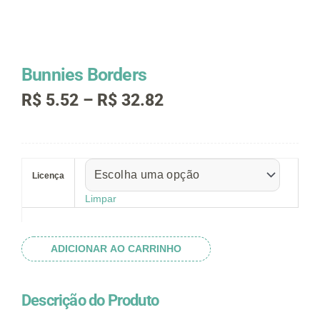
Bunnies Borders
Faixa
R$
5.52
–
R$
32.82
de
preço:
R$ 5.52
Bunnies
através
Borders
R$ 32.82
Licença
quantidade
Limpar
ADICIONAR AO CARRINHO
Descrição do Produto