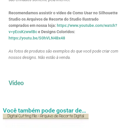
Recomendamos assistir o vídeo de Como Usar no Silhouette
Studio os Arquivos de Recorte do Studio Ilustrado
comprados em nossa loja:
https://www.youtube.com/watch?
v=yEcsKzwwlBc
e Designs Coloridos:
https://youtu.be/S0hVLN4Bx48
As fotos de produtos são exemplos do que você pode criar com
nossos designs. Não estão à venda.
Vídeo
Você também pode gostar de…
Faixa
Este
de
produto
preço: