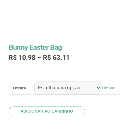
Bunny Easter Bag
Faixa
R$
10.98
–
R$
63.11
de
preço:
R$ 10.98
Bunny
através
Easter
R$ 63.11
Limpar
Licença
Bag
quantidade
ADICIONAR AO CARRINHO