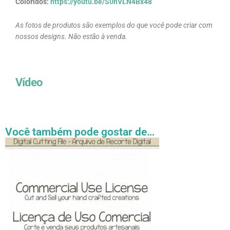
Coloridos:
https://youtu.be/S0hVLN4Bx48
As fotos de produtos são exemplos do que você pode criar com
nossos designs. Não estão à venda.
Vídeo
Você também pode gostar de…
Faixa
Este
de
produto
preço:
tem
R$ 27.31
através
várias
R$ 54.89
variantes.
As
opções
podem