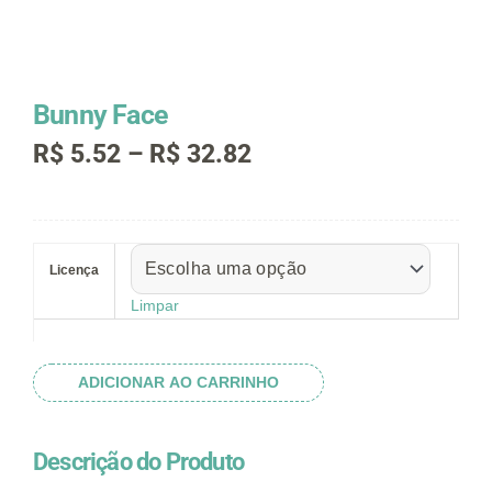
Bunny Face
Faixa
R$
5.52
–
R$
32.82
de
preço:
R$ 5.52
Bunny
através
Face
R$ 32.82
Licença
quantidade
Limpar
ADICIONAR AO CARRINHO
Descrição do Produto