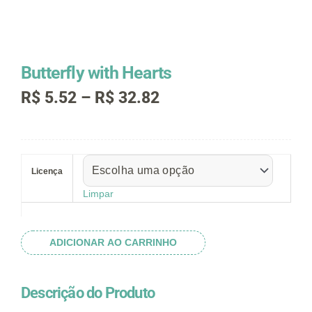
Butterfly with Hearts
Faixa
R$
5.52
–
R$
32.82
de
preço:
R$ 5.52
Butterfly
através
with
R$ 32.82
Licença
Hearts
quantidade
Limpar
ADICIONAR AO CARRINHO
Descrição do Produto