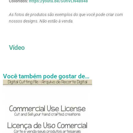
Coloridos:
https://youtu.be/S0hVLN4Bx48
As fotos de produtos são exemplos do que você pode criar com
nossos designs. Não estão à venda.
Vídeo
Você também pode gostar de…
Faixa
Este
de
produto
preço:
tem
R$ 27.31
através
várias
R$ 54.89
variantes.
As
opções
podem