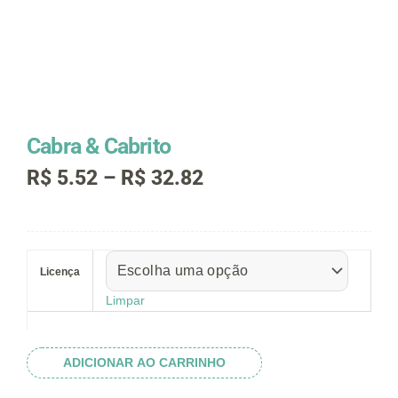
Cabra & Cabrito
Faixa
R$
5.52
–
R$
32.82
de
preço:
R$ 5.52
Cabra
através
&
R$ 32.82
Licença
Cabrito
quantidade
Limpar
ADICIONAR AO CARRINHO