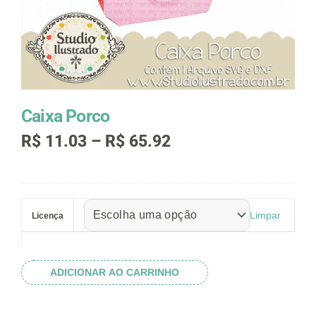
Caixa Porco
Faixa
R$
11.03
–
R$
65.92
de
preço:
R$ 11.03
Caixa
através
Porco
R$ 65.92
Limpar
Licença
quantidade
ADICIONAR AO CARRINHO