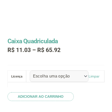
Caixa Quadriculada
Faixa
R$
11.03
–
R$
65.92
de
preço:
R$ 11.03
Caixa
através
Quadriculada
R$ 65.92
Limpar
Licença
quantidade
ADICIONAR AO CARRINHO