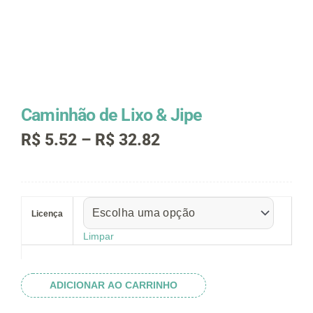
Caminhão de Lixo & Jipe
Faixa
R$
5.52
–
R$
32.82
de
preço:
R$ 5.52
Caminhão
através
de
R$ 32.82
Licença
Lixo
&
Limpar
Jipe
quantidade
ADICIONAR AO CARRINHO