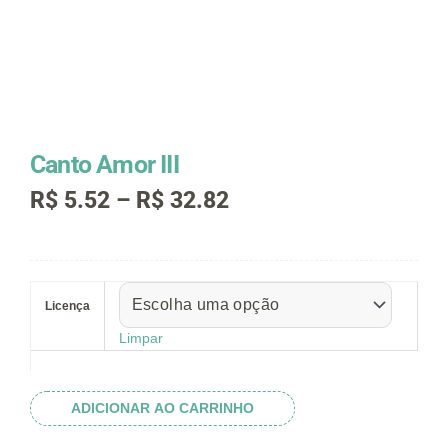
Canto Amor III
Faixa
R$
5.52
–
R$
32.82
de
preço:
R$ 5.52
Canto
através
Amor
R$ 32.82
Licença
III
quantidade
Limpar
ADICIONAR AO CARRINHO