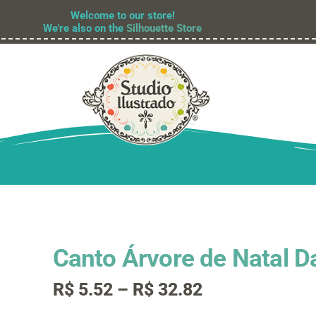
Welcome to our store!
We're also on the
Silhouette Store
Canto Árvore de Natal 
Faixa
R$
5.52
–
R$
32.82
de