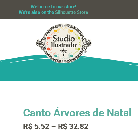
Welcome to our store!
We're also on the
Silhouette Store
Canto Árvores de Natal
Faixa
R$
5.52
–
R$
32.82
de