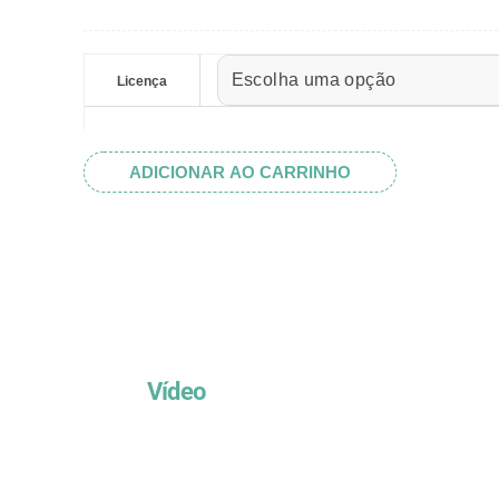
preço:
R$ 5.52
Canto
através
Damask
Licença
R$ 32.82
II
quantidade
ADICIONAR AO CARRINHO
Vídeo