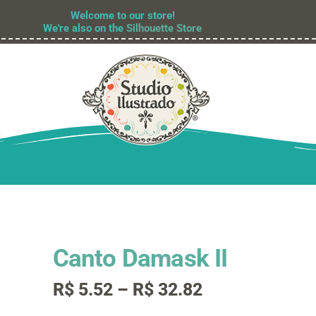
Welcome to our store!
We're also on the
Silhouette Store
Canto Damask II
Faixa
R$
5.52
–
R$
32.82
de