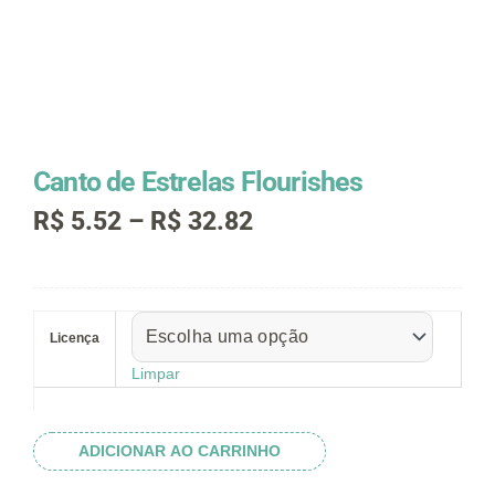
Canto de Estrelas Flourishes
Faixa
R$
5.52
–
R$
32.82
de
preço:
R$ 5.52
Canto
através
de
R$ 32.82
Licença
Estrelas
Flourishes
Limpar
quantidade
ADICIONAR AO CARRINHO