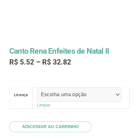
Canto Rena Enfeites de Natal II
Faixa
R$
5.52
–
R$
32.82
de
preço:
R$ 5.52
Canto
através
Rena
R$ 32.82
Licença
Enfeites
de
Limpar
Natal
II
quantidade
ADICIONAR AO CARRINHO