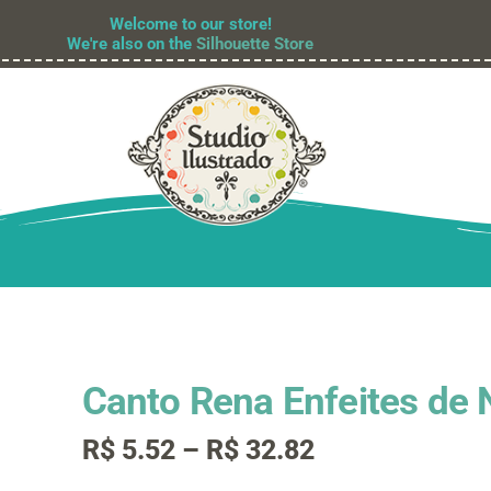
Welcome to our store!
We're also on the
Silhouette Store
Canto Rena Enfeites de 
Faixa
R$
5.52
–
R$
32.82
de