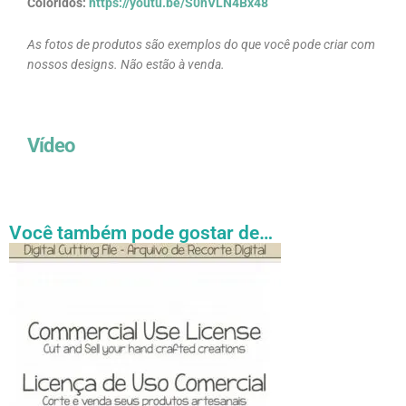
Coloridos:
https://youtu.be/S0hVLN4Bx48
As fotos de produtos são exemplos do que você pode criar com
nossos designs. Não estão à venda.
Vídeo
Você também pode gostar de…
Faixa
Este
de
produto
preço:
tem
R$ 27.31
através
várias
R$ 54.89
variantes.
As
opções
podem