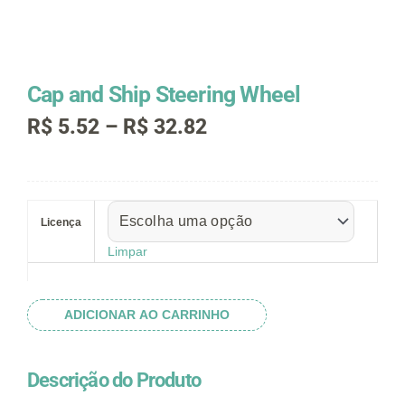
Cap and Ship Steering Wheel
Faixa
R$
5.52
–
R$
32.82
de
preço:
R$ 5.52
Cap
através
and
R$ 32.82
Licença
Ship
Steering
Limpar
Wheel
quantidade
ADICIONAR AO CARRINHO
Descrição do Produto