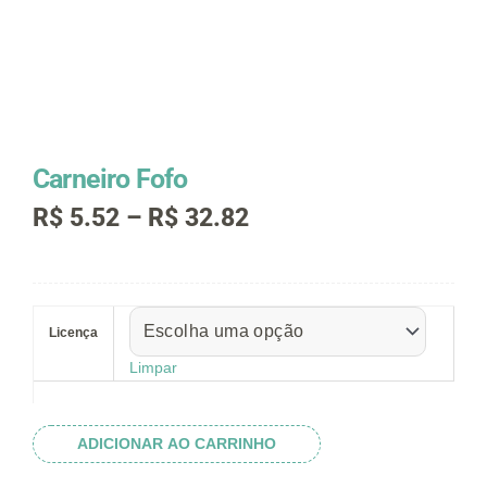
Carneiro Fofo
Faixa
R$
5.52
–
R$
32.82
de
preço:
R$ 5.52
Carneiro
através
Fofo
R$ 32.82
Licença
quantidade
Limpar
ADICIONAR AO CARRINHO