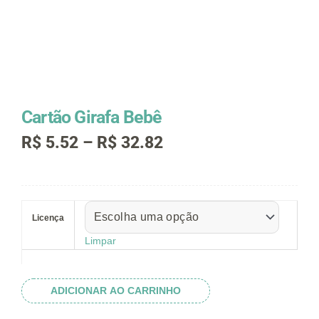
Cartão Girafa Bebê
Faixa
R$
5.52
–
R$
32.82
de
preço:
R$ 5.52
Cartão
através
Girafa
R$ 32.82
Licença
Bebê
quantidade
Limpar
ADICIONAR AO CARRINHO