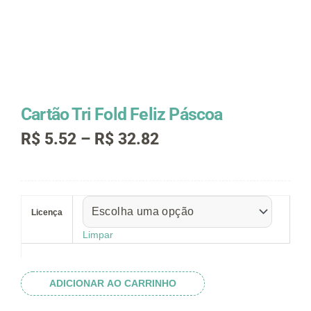
Cartão Tri Fold Feliz Páscoa
Faixa
R$
5.52
–
R$
32.82
de
preço:
R$ 5.52
Cartão
através
Tri
R$ 32.82
Licença
Fold
Feliz
Limpar
Páscoa
quantidade
ADICIONAR AO CARRINHO