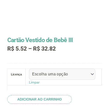
Cartão Vestido de Bebê III
Faixa
R$
5.52
–
R$
32.82
de
preço:
R$ 5.52
Cartão
através
Vestido
R$ 32.82
Licença
de
Bebê
Limpar
III
quantidade
ADICIONAR AO CARRINHO