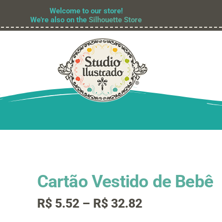
Welcome to our store!
We're also on the
Silhouette Store
Cartão Vestido de Bebê
Faixa
R$
5.52
–
R$
32.82
de