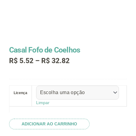
Casal Fofo de Coelhos
Faixa
R$
5.52
–
R$
32.82
de
preço:
R$ 5.52
Casal
através
Fofo
R$ 32.82
Licença
de
Coelhos
Limpar
quantidade
ADICIONAR AO CARRINHO