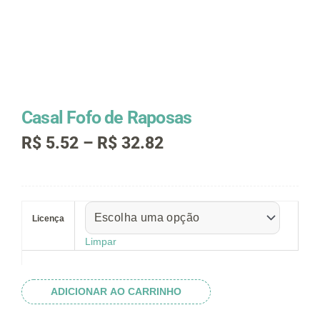
Casal Fofo de Raposas
Faixa
R$
5.52
–
R$
32.82
de
preço:
R$ 5.52
Casal
através
Fofo
R$ 32.82
Licença
de
Raposas
Limpar
quantidade
ADICIONAR AO CARRINHO