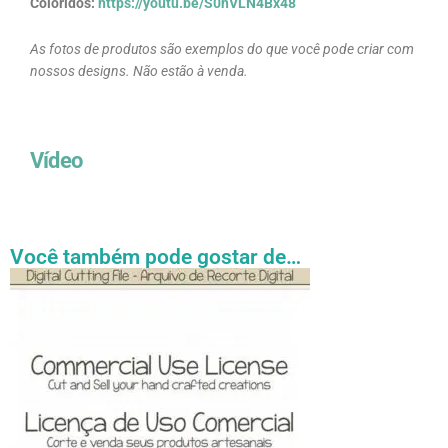
Coloridos:
https://youtu.be/S0hVLN4Bx48
As fotos de produtos são exemplos do que você pode criar com
nossos designs. Não estão à venda.
Vídeo
Você também pode gostar de…
Faixa
Este
de
produto
preço:
tem
R$ 27.31
através
várias
R$ 54.89
variantes.
As
opções
podem