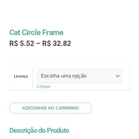
Cat Circle Frame
Faixa
R$
5.52
–
R$
32.82
de
preço:
R$ 5.52
Cat
através
Circle
R$ 32.82
Licença
Frame
quantidade
Limpar
ADICIONAR AO CARRINHO
Descrição do Produto