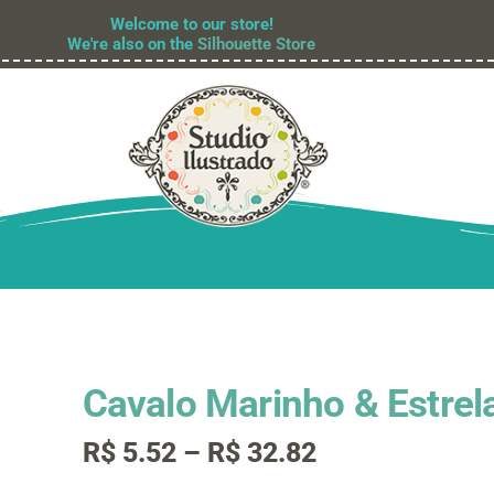
Welcome to our store!
We're also on the
Silhouette Store
Cavalo Marinho & Estrel
Faixa
R$
5.52
–
R$
32.82
de