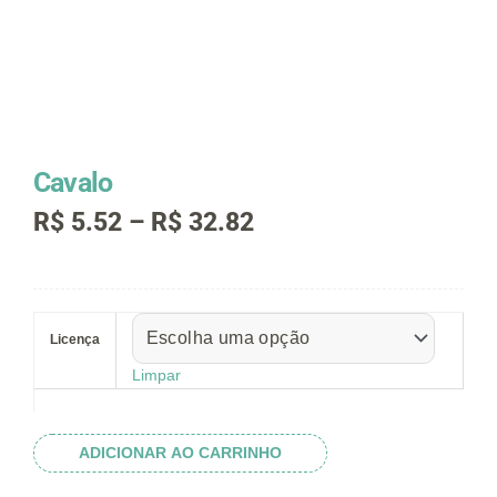
Cavalo
Faixa
R$
5.52
–
R$
32.82
de
preço:
R$ 5.52
Cavalo
através
quantidade
R$ 32.82
Licença
Limpar
ADICIONAR AO CARRINHO