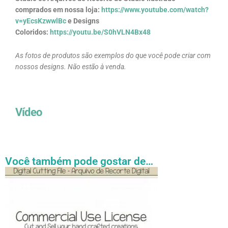
comprados em nossa loja:
https://www.youtube.com/watch?
v=yEcsKzwwlBc
e Designs
Coloridos:
https://youtu.be/S0hVLN4Bx48
As fotos de produtos são exemplos do que você pode criar com
nossos designs. Não estão à venda.
Vídeo
Você também pode gostar de…
Faixa
Este
de
produto
preço:
tem
R$ 27.31
através
várias
R$ 54.89
variantes.
As