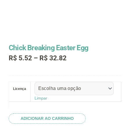
Chick Breaking Easter Egg
Faixa
R$
5.52
–
R$
32.82
de
preço:
R$ 5.52
Chick
através
Breaking
R$ 32.82
Licença
Easter
Egg
Limpar
quantidade
ADICIONAR AO CARRINHO