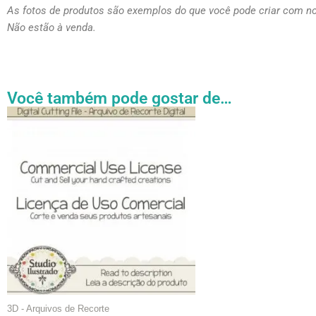
As fotos de produtos são exemplos do que você pode criar com n
Não estão à venda.
Você também pode gostar de…
Faixa
Este
de
produto
preço:
tem
R$ 27.31
através
várias
R$ 54.89
variantes.
As
opções
podem
ser
escolhidas
na
página
3D - Arquivos de Recorte