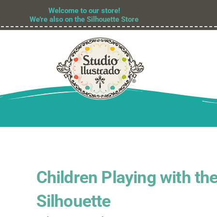
Welcome to our store!
We're also on the
Silhouette Store
Children Playing with the
Silhouette