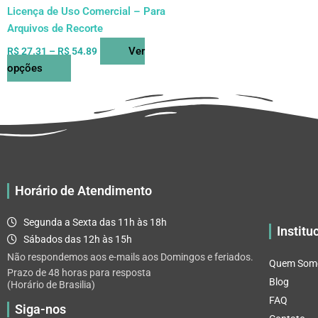
do
Licença de Uso Comercial – Para
produto
Arquivos de Recorte
Ver
R$
27.31
–
R$
54.89
opções
Horário de Atendimento
Segunda a Sexta das 11h às 18h
Institu
Sábados das 12h às 15h
Não respondemos aos e-mails aos Domingos e feriados.
Quem Som
Prazo de 48 horas para resposta
Blog
(Horário de Brasilia)
FAQ
Siga-nos