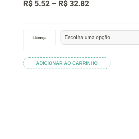
Faixa
R$
5.52
–
R$
32.82
de
preço:
R$ 5.52
Children
através
Playing
Licença
R$ 32.82
with
the
Kite
ADICIONAR AO CARRINHO
Silhouette
quantidade