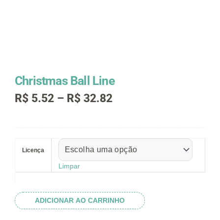
Christmas Ball Line
Faixa
R$
5.52
–
R$
32.82
de
preço:
R$ 5.52
Christmas
através
Ball
R$ 32.82
Licença
Line
quantidade
Limpar
ADICIONAR AO CARRINHO