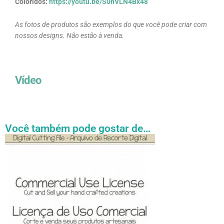
Coloridos:
https://youtu.be/S0hVLN4Bx48
As fotos de produtos são exemplos do que você pode criar com
nossos designs. Não estão à venda.
Vídeo
Você também pode gostar de…
Faixa
Este
de
produto
preço:
tem
R$ 27.31
através
várias
R$ 54.89
variantes.
As
opções
podem