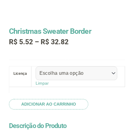
Christmas Sweater Border
Faixa
R$
5.52
–
R$
32.82
de
preço:
R$ 5.52
Christmas
através
Sweater
R$ 32.82
Licença
Border
quantidade
Limpar
ADICIONAR AO CARRINHO
Descrição do Produto