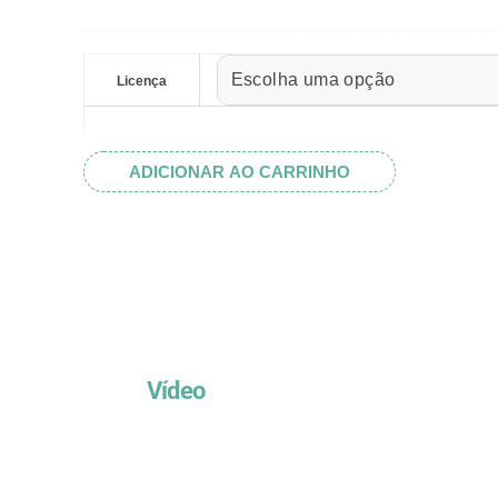
preço:
R$ 5.52
Christmas
através
Tree
Licença
R$ 32.82
Swirls
quantidade
ADICIONAR AO CARRINHO
Vídeo