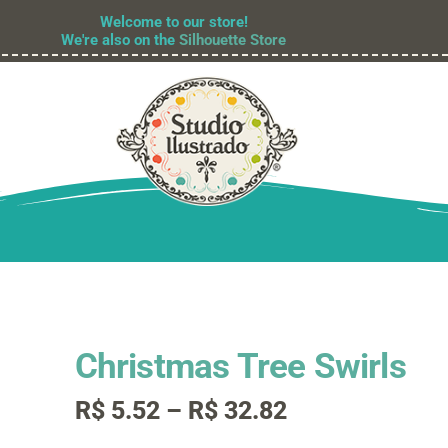
Welcome to our store!
We're also on the
Silhouette Store
Christmas Tree Swirls
Faixa
R$
5.52
–
R$
32.82
de