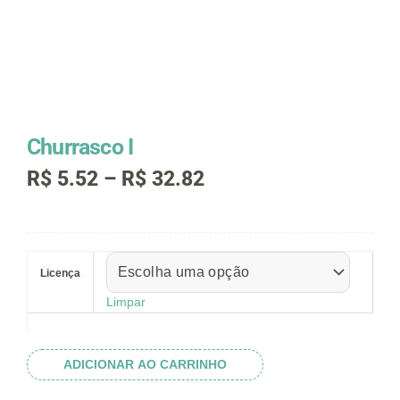
Churrasco I
Faixa
R$
5.52
–
R$
32.82
de
preço:
R$ 5.52
Churrasco
através
I
R$ 32.82
Licença
quantidade
Limpar
ADICIONAR AO CARRINHO