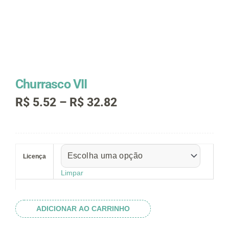
Churrasco VII
Faixa
R$
5.52
–
R$
32.82
de
preço:
R$ 5.52
Churrasco
através
VII
R$ 32.82
Licença
quantidade
Limpar
ADICIONAR AO CARRINHO