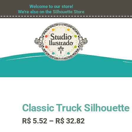
Welcome to our store!
We're also on the
Silhouette Store
Classic Truck Silhouette
Faixa
R$
5.52
–
R$
32.82
de