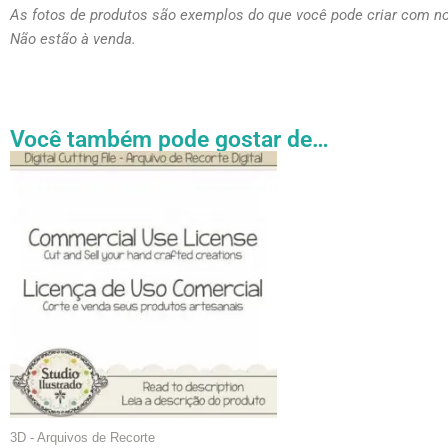
As fotos de produtos são exemplos do que você pode criar com n
Não estão à venda.
Você também pode gostar de…
Faixa
Este
de
produto
preço:
tem
R$ 27.31
através
várias
R$ 54.89
variantes.
As
opções
podem
ser
escolhidas
na
página
3D - Arquivos de Recorte