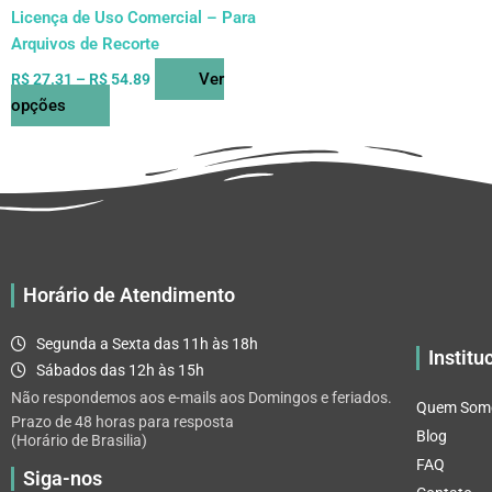
do
Licença de Uso Comercial – Para
produto
Arquivos de Recorte
Ver
R$
27.31
–
R$
54.89
opções
Horário de Atendimento
Segunda a Sexta das 11h às 18h
Institu
Sábados das 12h às 15h
Não respondemos aos e-mails aos Domingos e feriados.
Quem Som
Prazo de 48 horas para resposta
Blog
(Horário de Brasilia)
FAQ
Siga-nos