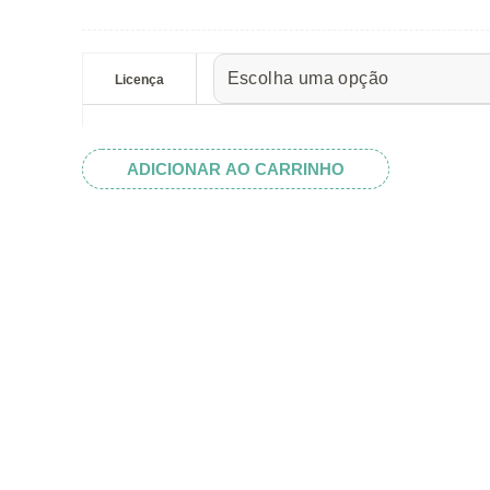
preço:
R$ 5.52
Classic
através
Truck
Licença
R$ 32.82
Silhouette
quantidade
ADICIONAR AO CARRINHO