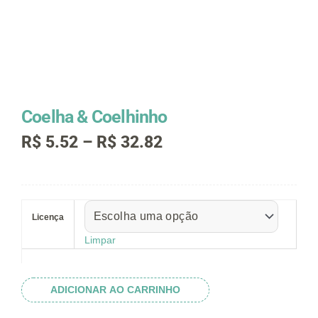
Coelha & Coelhinho
Faixa
R$
5.52
–
R$
32.82
de
preço:
R$ 5.52
Coelha
através
&
R$ 32.82
Licença
Coelhinho
quantidade
Limpar
ADICIONAR AO CARRINHO