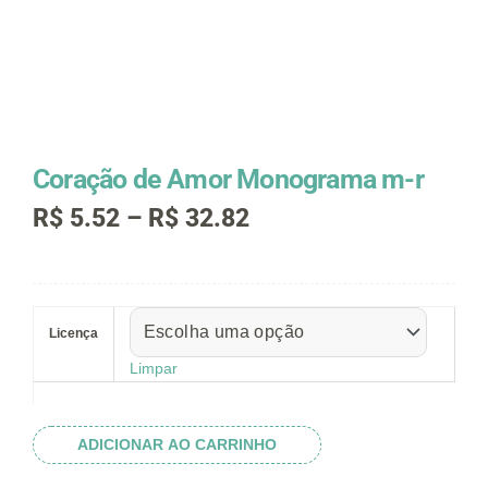
Coração de Amor Monograma m-r
Faixa
R$
5.52
–
R$
32.82
de
preço:
R$ 5.52
Coração
através
de
R$ 32.82
Licença
Amor
Monograma
Limpar
m-
r
quantidade
ADICIONAR AO CARRINHO