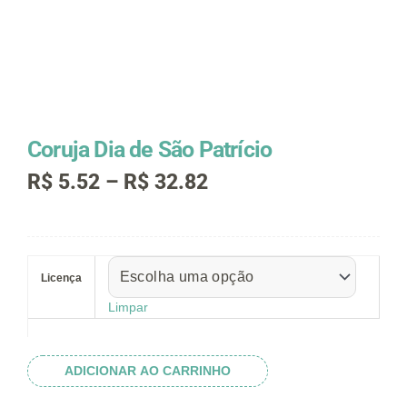
Coruja Dia de São Patrício
Faixa
R$
5.52
–
R$
32.82
de
preço:
R$ 5.52
Coruja
através
Dia
R$ 32.82
Licença
de
São
Limpar
Patrício
quantidade
ADICIONAR AO CARRINHO