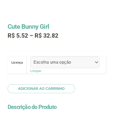
Cute Bunny Girl
Faixa
R$
5.52
–
R$
32.82
de
preço:
R$ 5.52
Cute
através
Bunny
R$ 32.82
Licença
Girl
quantidade
Limpar
ADICIONAR AO CARRINHO
Descrição do Produto