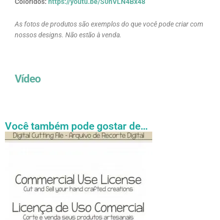
Coloridos:
https://youtu.be/S0hVLN4Bx48
As fotos de produtos são exemplos do que você pode criar com
nossos designs. Não estão à venda.
Vídeo
Você também pode gostar de…
Faixa
Este
de
produto
preço:
tem
R$ 27.31
através
várias
R$ 54.89
variantes.
As
opções
podem